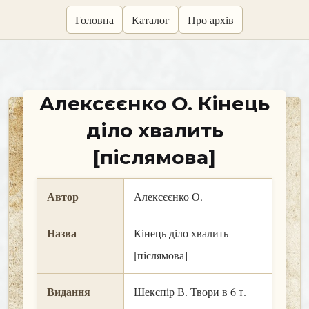
skip
Головна
Каталог
Про архів
to
content
Алексєєнко О. Кінець
діло хвалить
[післямова]
Автор
Алексєєнко О.
Назва
Кінець діло хвалить
[післямова]
Видання
Шекспір В. Твори в 6 т.