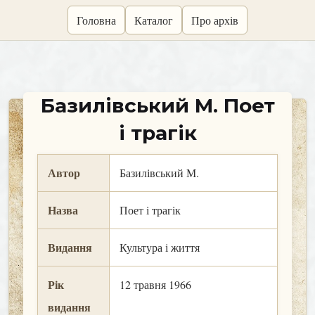
skip
Головна
Каталог
Про архів
to
content
Базилівський М. Поет
і трагік
Автор
Базилівський М.
Назва
Поет і трагік
Видання
Культура і життя
Рік
12 травня 1966
видання