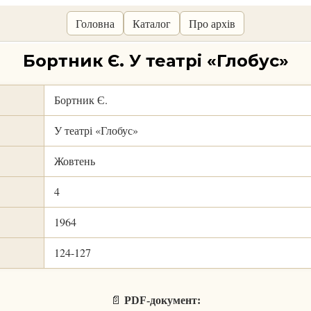
Головна
Каталог
Про архів
Бортник Є. У театрі «Глобус»
Бортник Є.
У театрі «Глобус»
Жовтень
4
1964
124-127
📄
PDF-документ: