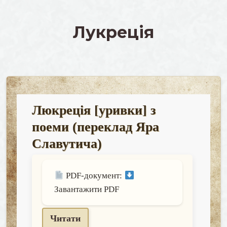
skip
to
Лукреція
content
Люкреція [уривки] з
поеми (переклад Яра
Славутича)
PDF-документ:
Завантажити PDF
Читати