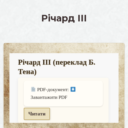
skip
to
Річард III
content
Річард III (переклад Б.
Тена)
PDF-документ:
Завантажити PDF
Читати