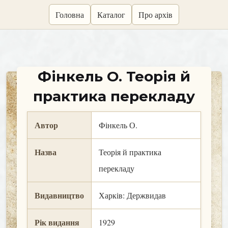
skip
Головна
Каталог
Про архів
to
content
Фінкель О. Теорія й
практика перекладу
Автор
Фінкель О.
Назва
Теорія й практика
перекладу
Видавництво
Харків: Держвидав
Рік видання
1929