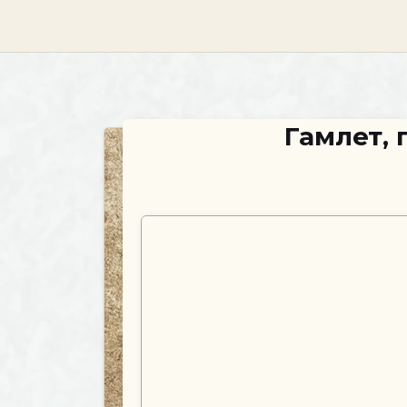
skip
to
content
Гамлет, 