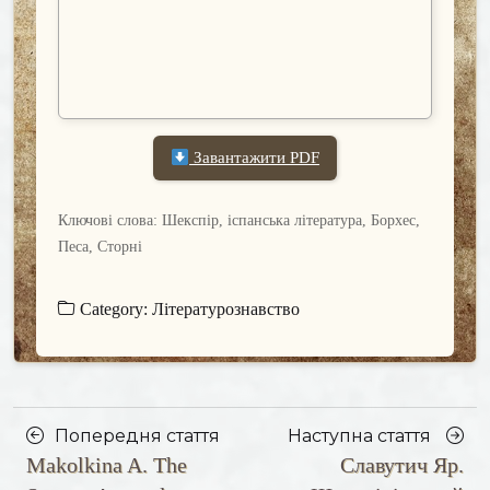
Завантажити PDF
Ключові слова: Шекспір, іспанська література, Борхес,
Песа, Сторні
Category:
Літературознавство
Posts
Насту
Попередня стаття
Наступна стаття
Makolkina A. The
Славутич Яр.
navigation
Попередня
стаття