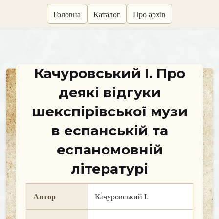
skip
Головна
Каталог
Про архів
to
content
Качуровський І. Про
деякі відгуки
шекспірівської музи
в еспанській та
еспаномовній
літературі
Автор
Качуровський І.