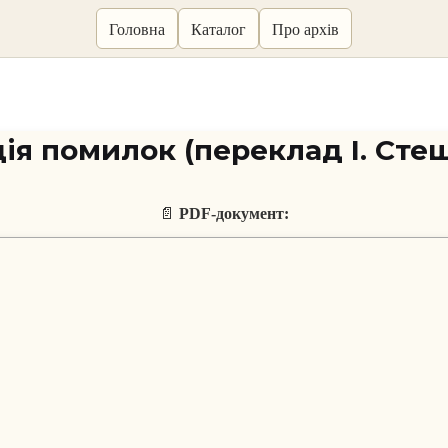
Головна
Каталог
Про архів
ія помилок (переклад І. Сте
📄
PDF-документ: