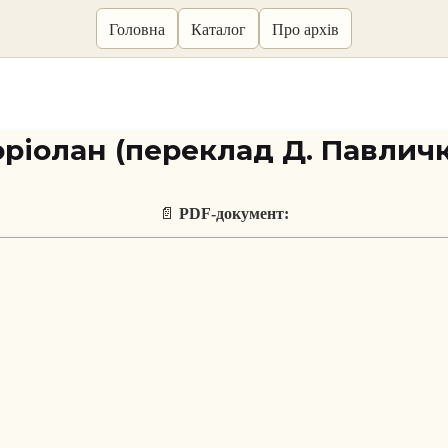
Головна
Каталог
Про архів
оріолан (переклад Д. Павличк
📄
PDF-документ: