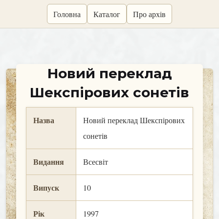
skip
Головна
Каталог
Про архів
to
content
Новий переклад
Шекспірових сонетів
Назва
Новий переклад Шекспірових
сонетів
Видання
Всесвіт
Випуск
10
Рік
1997