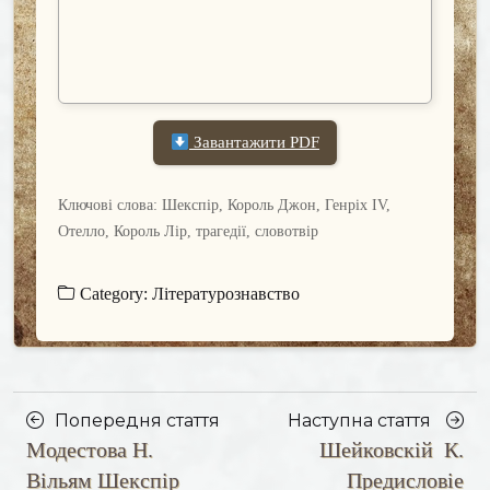
Завантажити PDF
Ключові слова: Шекспір, Король Джон, Генріх IV,
Отелло, Король Лір, трагедії, словотвір
Category:
Літературознавство
Posts
Насту
Попередня стаття
Наступна стаття
Модестова Н.
Шейковскій К.
navigation
Попередня
стаття
стаття
Вільям Шекспір
Предисловіе