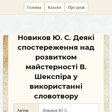
skip
Головна
Каталог
Про архів
to
content
Новиков Ю. С. Деякі
спостереження над
розвитком
майстерності В.
Шекспіра у
використанні
словотвору
Автор
Новиков Ю. С.