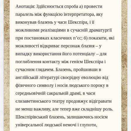
Анотація: Здійснюється спроба а) провести
паралель між функцією інтерпретатора, яку
виконував блазень у часи Шекспіра, і її
можливими реалізаціями в сучасній драматургії
при постановках класичних п’єс; б) показати, які
можливості відкриває персонаж блазня – у
випадку використання його потенціалу – для
поглиблення контакту між генієм Шекспіра і
сучасним глядачем. Блазень, пройшовши в
англійській літературі своєрідну еволюцію від
фізичного символу і носія людського пороку в
середньовічній сакральній драмі, в часи
єлизаветинського театру продовжує відігравати
не менш важливу, але тепер вже складнішу роль.
Шекспірівський блазень, залишаючись носієм
універсальної людської немочі і глупоти,