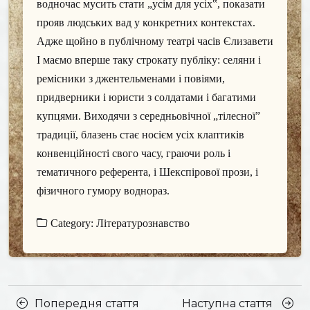
водночас мусить стати „усім для усіх‟, показати
прояв людських вад у конкретних контекстах.
Адже щойно в публічному театрі часів Єлизавети
І маємо вперше таку строкату публіку: селяни і
ремісники з джентельменами і повіями,
придверники і юристи з солдатами і багатими
купцями. Виходячи з середньовічної „тілесної”
традиції, блазень стає носієм усіх клаптиків
конвенційності свого часу, граючи роль і
тематичного референта, і Шекспірової прози, і
фізичного гумору воднораз.
Category:
Літературознавство
Posts
Насту
Попередня стаття
Наступна стаття