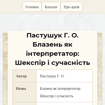
skip
Головна
Каталог
Про архів
to
content
Пастушук Г. О.
Блазень як
інтерпретатор:
Шекспір і сучасність
Автор
Пастушук Г. О.
Назва
Блазень як інтерпретатор:
Шекспір і сучасність