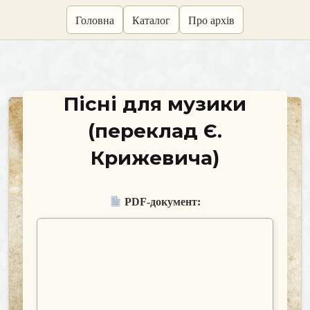
skip
Головна
Каталог
Про архів
to
content
Пісні для музики
(переклад Є.
Крижевича)
PDF-документ: