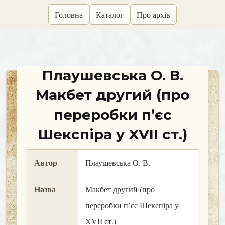
skip
Головна
Каталог
Про архів
to
content
Плаушевська О. В.
Макбет другий (про
переробки п’єс
Шекспіра у XVII ст.)
Автор
Плаушевська О. В.
Назва
Макбет другий (про
переробки п’єс Шекспіра у
XVII ст.)