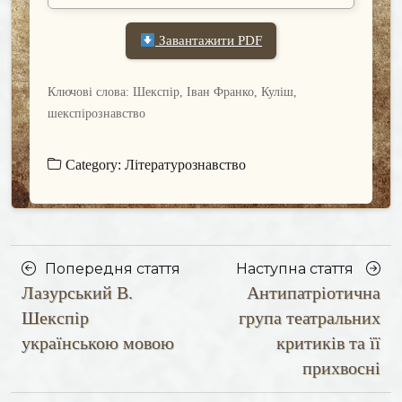
Завантажити PDF
Ключові слова: Шекспір, Іван Франко, Куліш,
шекспірознавство
Category:
Літературознавство
Posts
Насту
Попередня стаття
Наступна стаття
Лазурський В.
Антипатріотична
navigation
Попередня
стаття
стаття
Шекспір
група театральних
українською мовою
критиків та її
прихвосні