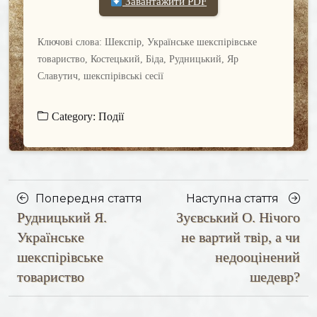
Завантажити PDF
Ключові слова: Шекспір, Українське шекспірівське
товариство, Костецький, Біда, Рудницький, Яр
Славутич, шекспірівські сесії
Category:
Події
Posts
Насту
Попередня стаття
Наступна стаття
Рудницький Я.
Зуєвський О. Нічого
navigation
Попередня
стаття
стаття
Українське
не вартий твір, а чи
шекспірівське
недооцінений
товариство
шедевр?