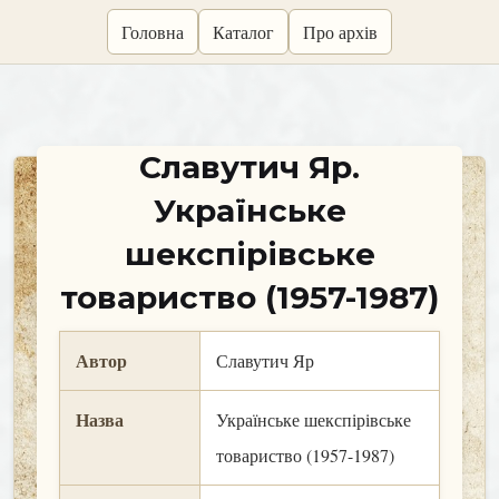
skip
Головна
Каталог
Про архів
to
content
Славутич Яр.
Українське
шекспірівське
товариство (1957-1987)
Автор
Славутич Яр
Назва
Українське шекспірівське
товариство (1957-1987)