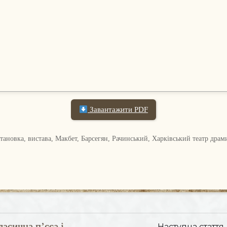
Завантажити PDF
становка, вистава, Макбет, Барсегян, Рачинський, Харківський театр дра
асична п’єса і
Наступна стаття