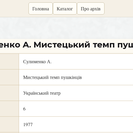
Головна
Каталог
Про архів
нко А. Мистецький темп пу
Сулименко А.
Мистецький темп пушкінців
Український театр
6
1977