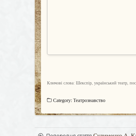
Ключові слова: Шекспір, український театр, по
Category:
Театрознавство
Posts
Сулименко А. Кл
Попередня
Попередня стаття