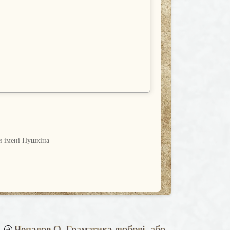
ми імені Пушкіна
Чепалов О. Граматика любові, або
Наступна