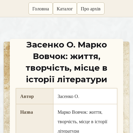
skip
Головна
Каталог
Про архів
to
content
Засенко О. Марко
Вовчок: життя,
творчість, місце в
історії літератури
Автор
Засенко О.
Назва
Марко Вовчок: життя,
творчість, місце в історії
літератури