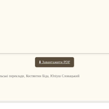
⬇️ Завантажити PDF
льські переклади, Костянтин Біда, Юліуш Словацький