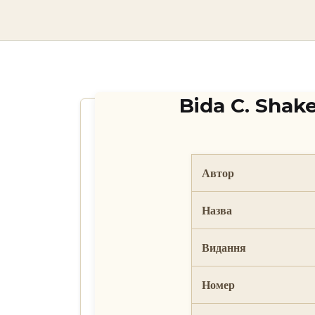
skip
to
content
Bida C. Shak
Автор
Назва
Видання
Номер