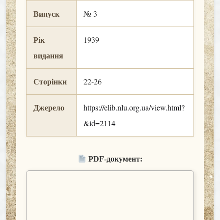
Випуск
№ 3
Рік
1939
видання
Сторінки
22-26
Джерело
https://elib.nlu.org.ua/view.html?
&id=2114
PDF-документ: