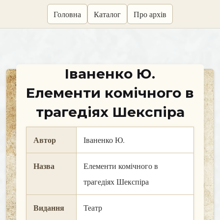
skip
Головна
Каталог
Про архів
to
content
Іваненко Ю.
Елементи комічного в
трагедіях Шекспіра
Автор
Іваненко Ю.
Назва
Елементи комічного в
трагедіях Шекспіра
Видання
Театр