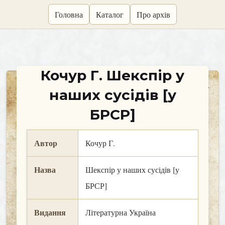
skip
Головна
Каталог
Про архів
to
content
Кочур Г. Шекспір у
наших сусідів [у
БРСР]
Автор
Кочур Г.
Назва
Шекспір у наших сусідів [у
БРСР]
Видання
Літературна Україна