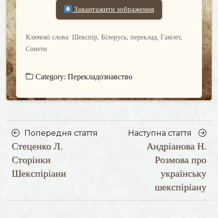
Завантажити зображення
Ключові слова: Шекспір, Білорусь, переклад, Гамлет,
Сонети
Category:
Перекладознавство
Posts
Насту
Попередня стаття
Наступна стаття
Стеценко Л.
Андріанова Н.
navigation
Попередня
стаття
стаття
Сторінки
Розмова про
Шекспіріани
українську
шекспіріану