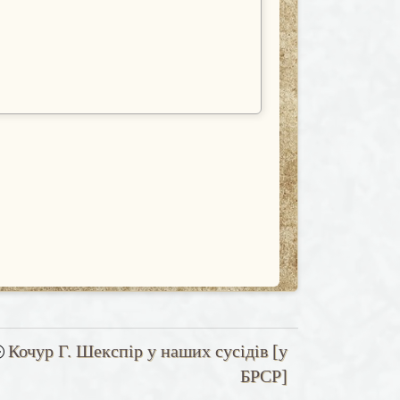
Кочур Г. Шекспір у наших сусідів [у
ступна
аття
БРСР]