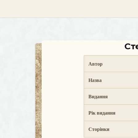
skip
to
content
Ст
Автор
Назва
Видання
Рік видання
Сторінки