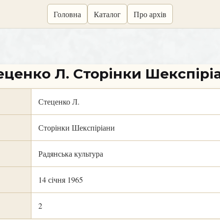
Головна
Каталог
Про архів
еценко Л. Сторінки Шекспірі
Стеценко Л.
Сторінки Шекспіріани
Радянська культура
14 січня 1965
2