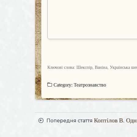
Ключові слова: Шекспір, Ваніна, Українська шек
Category:
Театрознавство
Posts
Коптілов В. Од
Попередня
Попередня стаття
navigation
стаття