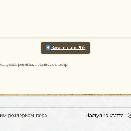
Завантажити PDF
спіріана, рецензія, постановки, театр
ним розчерком пера
На
Наступна стаття
ст