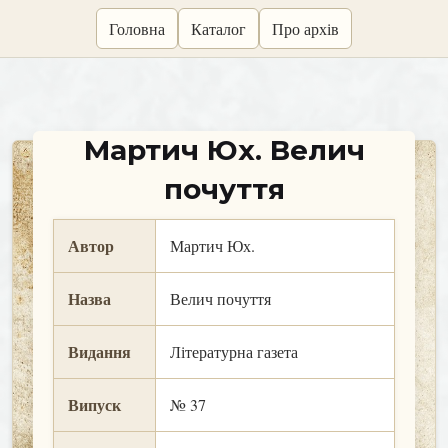
skip
Головна
Каталог
Про архів
to
content
Мартич Юх. Велич
почуття
Автор
Мартич Юх.
Назва
Велич почуття
Видання
Літературна газета
Випуск
№ 37