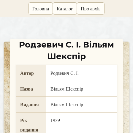
skip
Головна
Каталог
Про архів
to
content
Родзевич С. І. Вільям
Шекспір
Автор
Родзевич С. І.
Назва
Вільям Шекспір
Видання
Вільям Шекспір
Рік
1939
видання