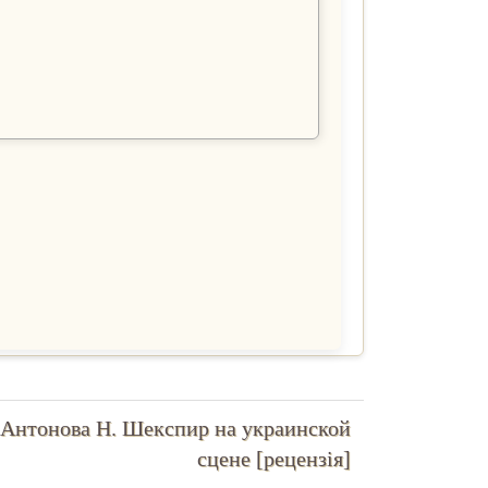
Антонова Н. Шекспир на украинской
ступна
ття
сцене [рецензія]