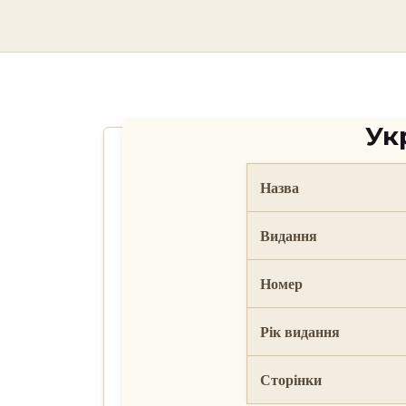
skip
to
content
Ук
Назва
Видання
Номер
Рік видання
Сторінки