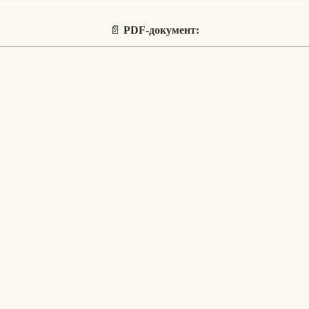
📄
PDF-документ: