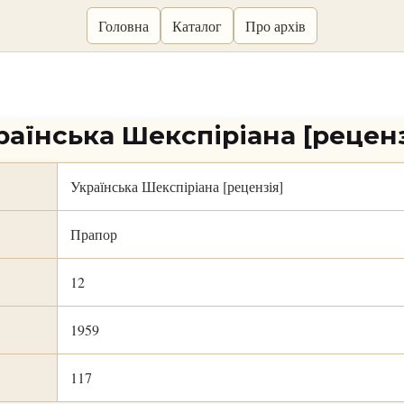
Головна
Каталог
Про архів
раїнська Шекспіріана [реценз
Українська Шекспіріана [рецензія]
Прапор
12
1959
117