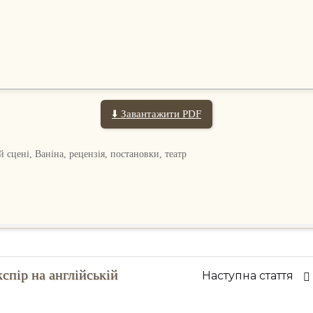
⬇️ Завантажити PDF
 сцені, Ваніна, рецензія, постановки, театр
спір на англійській
На
Наступна стаття
ста