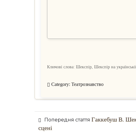
Ключові слова: Шекспір, Шекспір на українській
Category:
Театрознавство
Posts
Гаккебуш В. Шек
Попередня
Попередня стаття
navigation
сцені
стаття