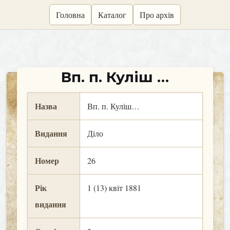
skip
Головна
Каталог
Про архів
to
content
Вп. п. Куліш …
Назва
Вп. п. Куліш…
Видання
Діло
Номер
26
Рік
1 (13) квіт 1881
видання