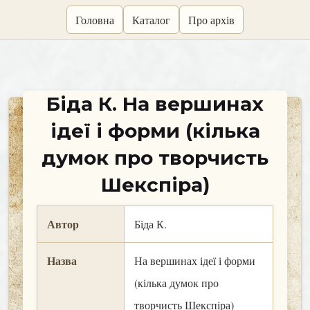
skip
Головна
Каталог
Про архів
to
content
Біда К. На вершинах
ідеї і форми (кілька
думок про творчисть
Шекспіра)
Автор
Біда К.
Назва
На вершинах ідеї і форми
(кілька думок про
творчисть Шекспіра)